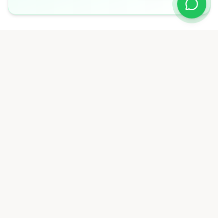
¿Conoces nuestro centro
de rehabilitación?
Ofrecemos terapias especializadas: física,
pulmonar, ocupacional, de deglución,
neurológica y de lenguaje.
¿Por qué elegirnos?